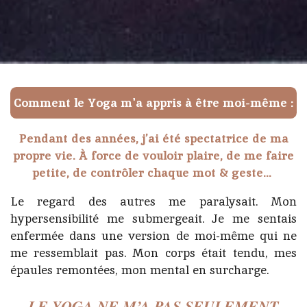
Comment le Yoga m'a appris à être moi-même :
Pendant des années, j’ai été spectatrice de ma
propre vie. À force de vouloir plaire, de me faire
petite, de contrôler chaque mot & geste…
Le regard des autres me paralysait.
Mon
hypersensibilité me submergeait. Je me sentais
enfermée dans une version de moi-même qui ne
me ressemblait pas. Mon corps était tendu, mes
épaules remontées, mon mental en surcharge.
LE YOGA NE M’A PAS SEULEMENT