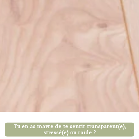
Tu en as marre de te sentir transparent(e),
stressé(e) ou raide ?