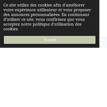
Ce site utilise des cookies afin d’améliorer
Aujourd’hui, je ne suis plus celle qui se
votre expérience utilisateur et vous proposer
cache.
des annonces personnalisées. En continuant
Je suis celle qui BOUGE, celle qui
d'utiliser ce site, vous confirmez que vous
acceptez notre politique d’utilisation des
RESPIRE, celle qui se LIBÈRE.
cookies.
Accord