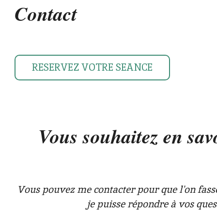
Contact
p
r
b
p
a
o
m
o
k
RESERVEZ VOTRE SEANCE
Vous souhaitez en savo
Vous pouvez me contacter pour que l'on fass
je puisse répondre à vos ques