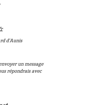
fr
ard d'Aunis
'envoyer un message
vous répondrais avec
act