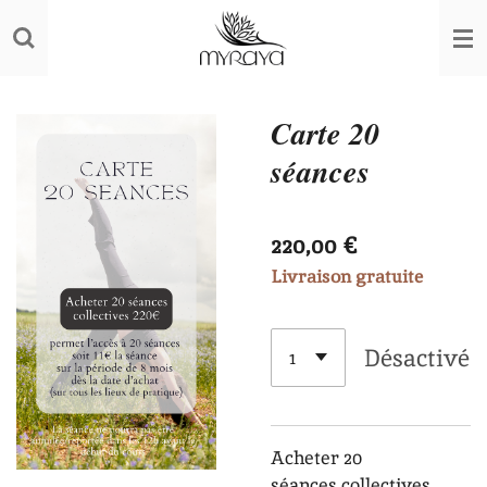
Passer
au
contenu
principal
Carte 20
séances
220,00 €
Livraison gratuite
Désactivé
Acheter 20
séances
collectives