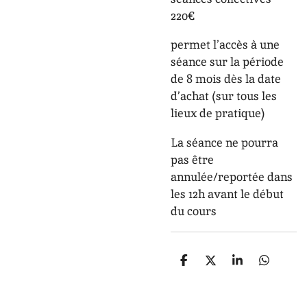
220€
permet l’accès à une
séance
sur la période
de 8 mois
dès la date
d’achat
(sur tous les
lieux de pratique)
La séance ne pourra
pas être
annulée/reportée dans
les 12h avant le début
du cours
P
P
P
P
a
a
a
a
r
r
r
r
t
t
t
t